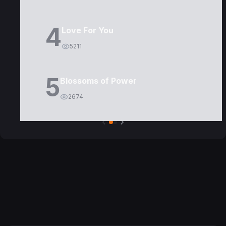
4
Love For You
5211
5
Blossoms of Power
2674