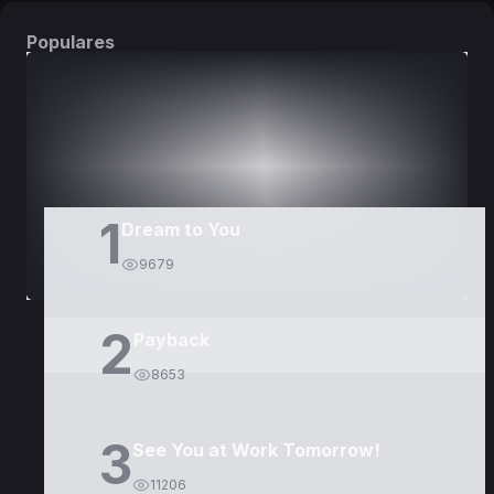
Populares
DORAMAS
PELÍCULAS
1
Dream to You
9679
2
Payback
8653
3
See You at Work Tomorrow!
11206