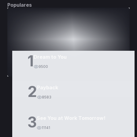
Populares
DORAMAS
PELÍCULAS
1
Dream to You
9500
2
Payback
8583
3
See You at Work Tomorrow!
11141