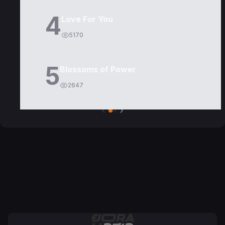
4
Love For You
5170
5
Blossoms of Power
2647