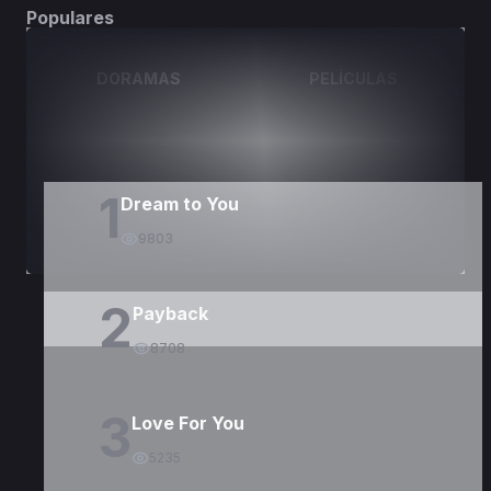
Populares
DORAMAS
PELÍCULAS
1
Dream to You
9803
2
Payback
8708
3
Love For You
5235