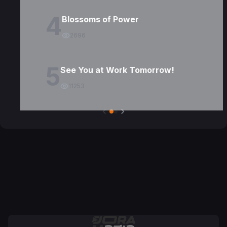
4
Blossoms of Power
2696
5
See You at Work Tomorrow!
11253