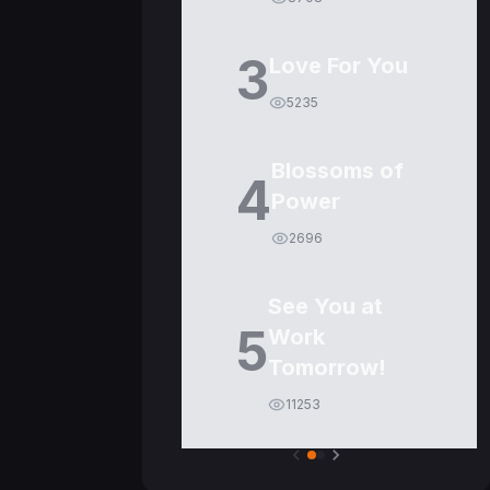
3
Love For You
5235
Blossoms of
4
Power
2696
See You at
5
Work
Tomorrow!
11253