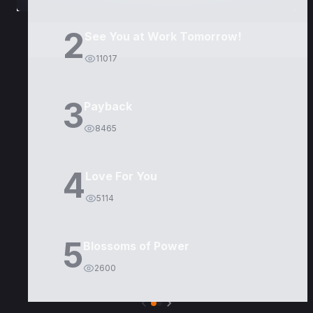
2
See You at Work Tomorrow!
11017
3
Payback
8465
4
Love For You
5114
5
Blossoms of Power
2600