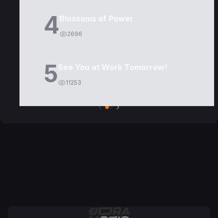
4
Blossoms of Power
2696
5
See You at Work Tomorrow!
11253