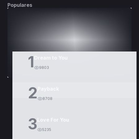
Populares
DORAMAS
PELÍCULAS
1
Dream to You
9803
2
Payback
8708
3
Love For You
5235