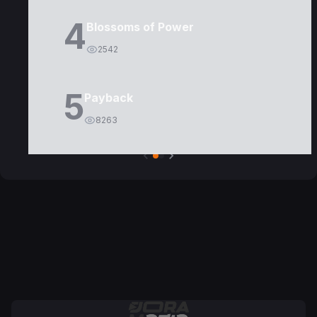
4
Blossoms of Power
2542
5
Payback
8263