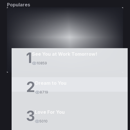
Populares
DORAMAS
PELÍCULAS
1
See You at Work Tomorrow!
10859
2
Dream to You
8719
3
Love For You
5010