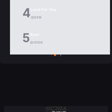
4
Love For You
5316
5
Knot
10324