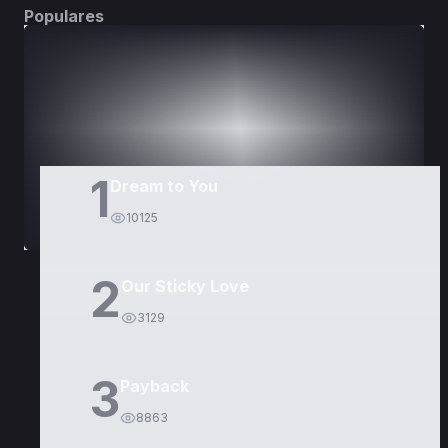
Populares
DORAMAS
PELÍCULAS
1
Dream to You
10125
2
Our Sticky Love
3129
3
Payback
8863