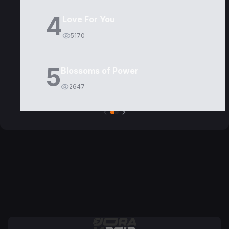
4
Love For You
5170
5
Blossoms of Power
2647