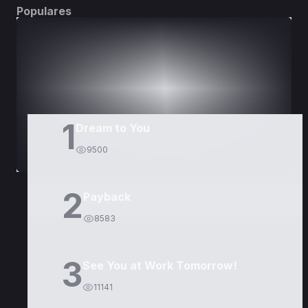
Populares
DORAMAS
PELÍCULAS
1
Dream to You
9500
2
Payback
8583
3
See You at Work Tomorrow!
11141