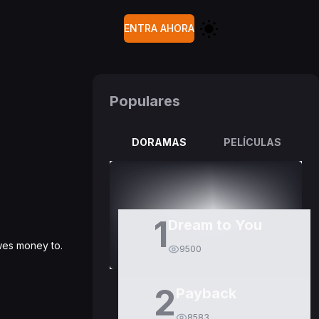
ENTRA AHORA
Populares
DORAMAS
PELÍCULAS
1
Dream to You
wes money to.
9500
2
Payback
8583