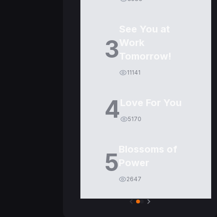
See You at
3
Work
Tomorrow!
11141
4
Love For You
5170
Blossoms of
5
Power
2647