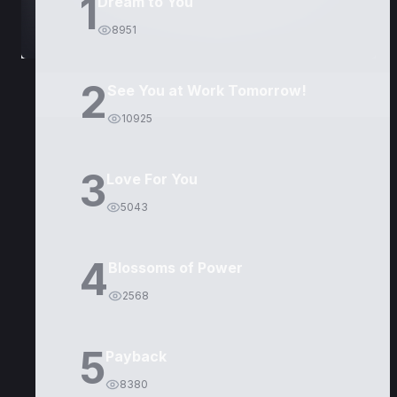
1
Dream to You
8951
2
See You at Work Tomorrow!
10925
3
Love For You
5043
4
Blossoms of Power
2568
5
Payback
8380