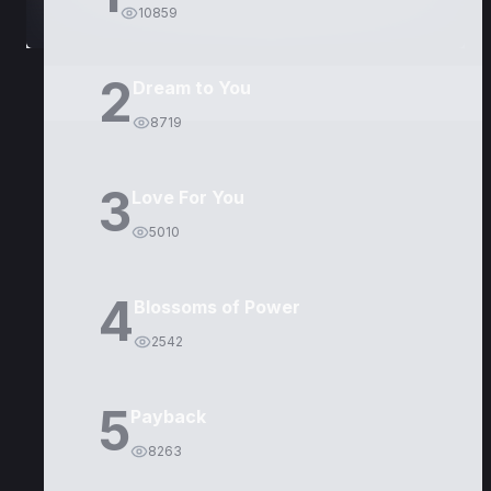
10859
2
Dream to You
8719
3
Love For You
5010
4
Blossoms of Power
2542
5
Payback
8263