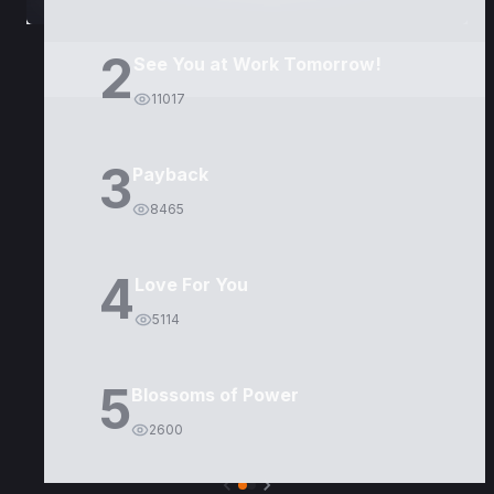
2
See You at Work Tomorrow!
11017
3
Payback
8465
4
Love For You
5114
5
Blossoms of Power
2600