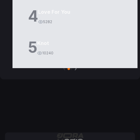
4
Love For You
5282
5
Knot
10240