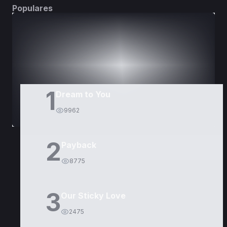
Populares
DORAMAS
PELÍCULAS
1
Dream to You
9962
2
Payback
8775
3
Our Sticky Love
2475