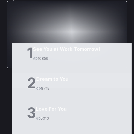
DORAMAS
PELÍCULAS
1
See You at Work Tomorrow!
10859
2
Dream to You
8719
3
Love For You
5010