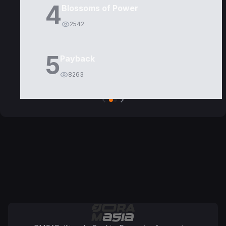
4
Blossoms of Power
2542
5
Payback
8263