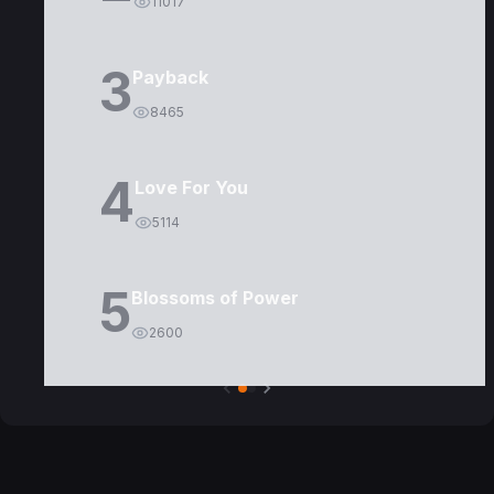
11017
3
Payback
8465
4
Love For You
5114
5
Blossoms of Power
2600