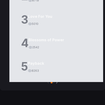
8719
3
Love For You
5010
4
Blossoms of Power
2542
5
Payback
8263