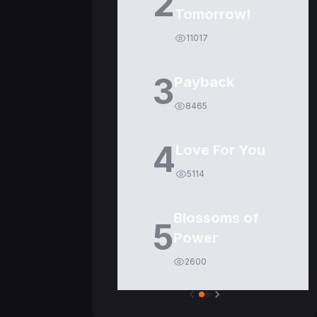
2
Tomorrow!
11017
3
Payback
8465
4
Love For You
5114
Blossoms of
5
Power
2600