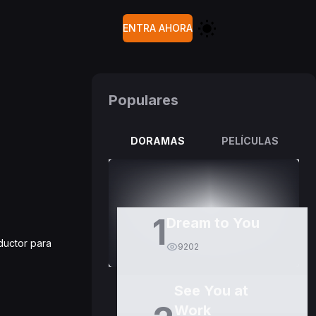
ENTRA AHORA
Populares
DORAMAS
PELÍCULAS
1
Dream to You
ductor para
9202
See You at
Work