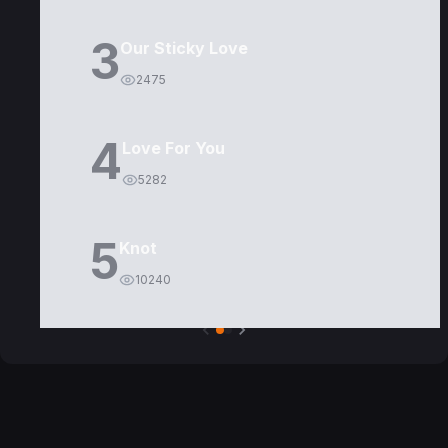
3
Our Sticky Love
2475
4
Love For You
5282
5
Knot
10240