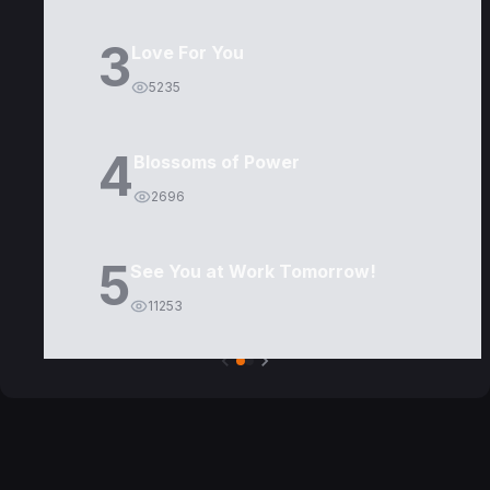
3
Love For You
5235
4
Blossoms of Power
2696
5
See You at Work Tomorrow!
11253