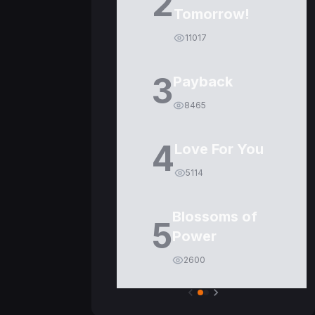
2
Tomorrow!
11017
3
Payback
8465
4
Love For You
5114
Blossoms of
5
Power
2600