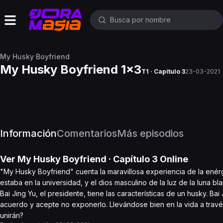
My Husky Boyfriend
My Husky Boyfriend 1x3
T1 · Capítulo 3
23-03-2021
Información
Comentarios
Más episodios
Ver
My Husky Boyfriend
· Capítulo
3
Online
"My Husky Boyfriend" cuenta la maravillosa experiencia de la ené
estaba en la universidad, y el dios masculino de la luz de la lun
Bai Jing Yu, el presidente, tiene las características de un husky. Ba
acuerdo y acepte no exponerlo. Llevándose bien en la vida a través
unirán?