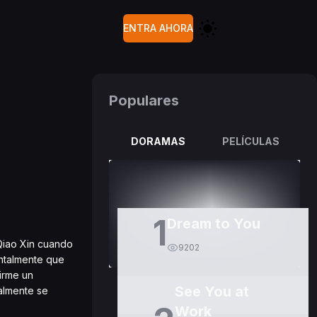
ENTRA AHORA
Populares
DORAMAS
PELÍCULAS
1
Dream to You
Qiao Xin cuando
9202
entalmente que
firme un
See You at
nalmente se
Work