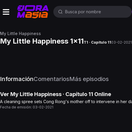
My Little Happiness
My Little Happiness 1x11
T1 · Capítulo 11
03-02-2021
Información
Comentarios
Más episodios
Ver
My Little Happiness
· Capítulo
11
Online
A cleaning spree sets Cong Rong's mother off to intervene in her d
Fecha de emisión:
03-02-2021