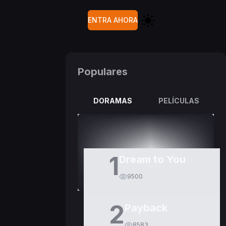
ENTRA AHORA
Populares
DORAMAS
PELÍCULAS
1
Dream to You
9500
2
Payback
8583