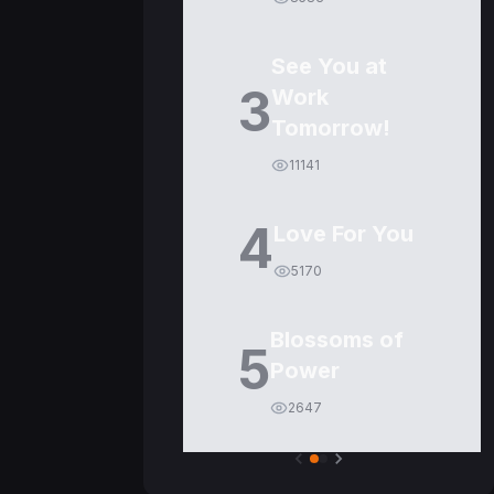
See You at
3
Work
Tomorrow!
11141
4
Love For You
5170
Blossoms of
5
Power
2647