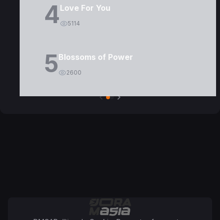
4
Love For You
5114
5
Blossoms of Power
2600