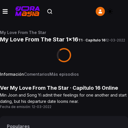
My Love From The Star
My Love From The Star 1x16
T1 · Capítulo 16
12-03-2022
Información
Comentarios
Más episodios
Ver
My Love From The Star
· Capítulo
16
Online
Min Joon and Song Yi admit their feelings for one another and start
dating, but his departure date looms near.
Fecha de emisión:
12-03-2022
Populares