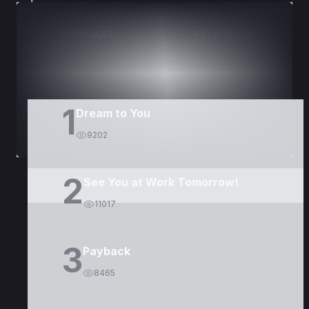
DORAMAS
PELÍCULAS
1
Dream to You
9202
2
See You at Work Tomorrow!
11017
3
Payback
8465