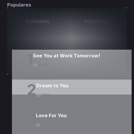
Populares
DORAMAS
PELÍCULAS
1
See You at Work Tomorrow!
10859
2
Dream to You
8719
3
Love For You
5010