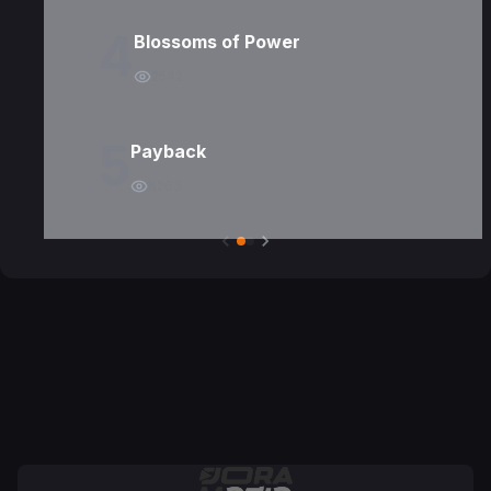
4
Blossoms of Power
2542
5
Payback
8263