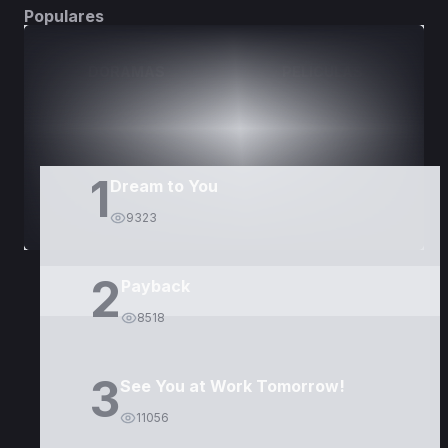
Populares
DORAMAS
PELÍCULAS
1
Dream to You
9323
2
Payback
8518
3
See You at Work Tomorrow!
11056