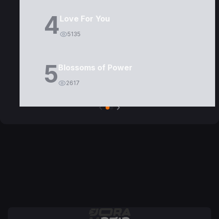
4
Love For You
5135
5
Blossoms of Power
2617