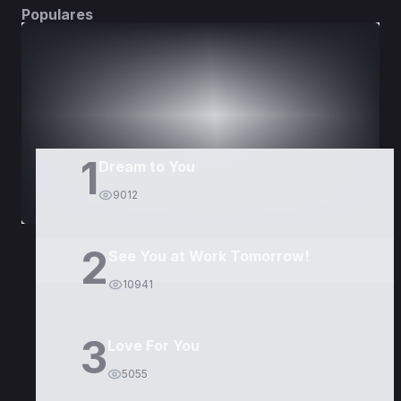
Populares
DORAMAS
PELÍCULAS
1
Dream to You
9012
2
See You at Work Tomorrow!
10941
3
Love For You
5055