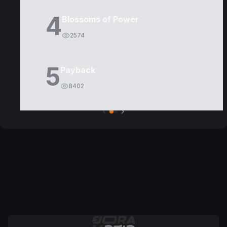
4
Blossoms of Power
2574
5
Payback
8402