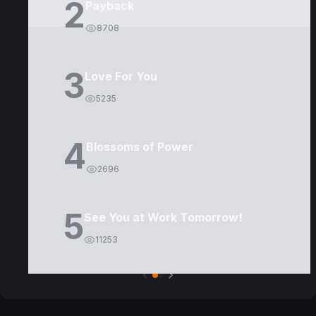
2
Payback
8708
3
Love For You
5235
4
Blossoms of Power
2696
5
See You at Work Tomorrow!
11253