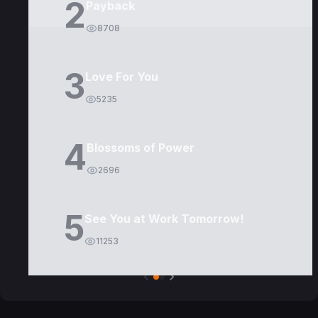
2
Payback
8708
3
Love For You
5235
4
Blossoms of Power
2696
5
See You at Work Tomorrow!
11253