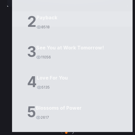
2
Payback
8518
3
See You at Work Tomorrow!
11056
4
Love For You
5135
5
Blossoms of Power
2617