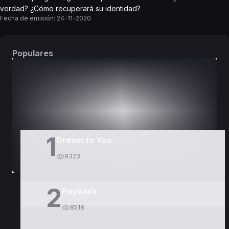
verdad? ¿Cómo recuperará su identidad?
Fecha de emisión:
24-11-2020
Populares
DORAMAS
PELÍCULAS
1
Dream to You
9323
2
Payback
8518