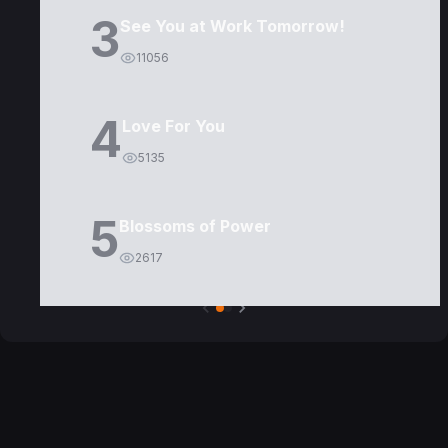
3
See You at Work Tomorrow!
11056
4
Love For You
5135
5
Blossoms of Power
2617