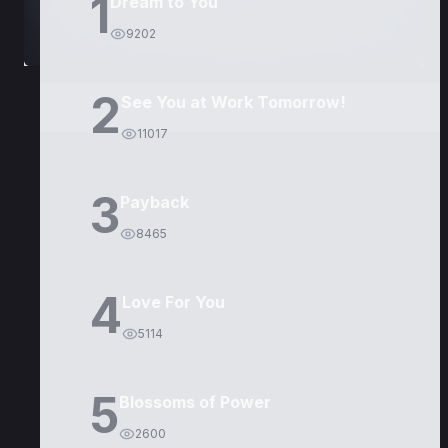
1
Dream to You
9202
2
See You at Work Tomorrow!
11017
3
Payback
8465
4
Love For You
5114
5
Blossoms of Power
2600