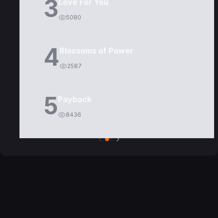
3
Love For You
5080
4
Blossoms of Power
2587
5
Payback
8436