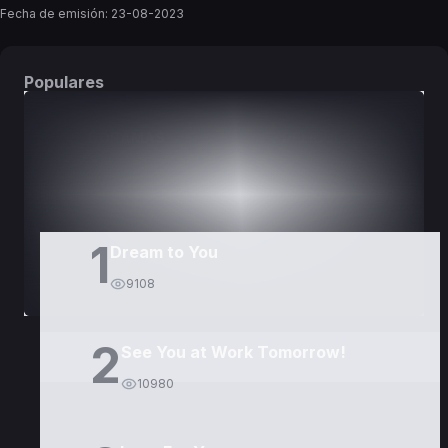
Fecha de emisión:
23-08-2023
Populares
DORAMAS
PELÍCULAS
1
Dream to You
9108
2
See You at Work Tomorrow!
10980