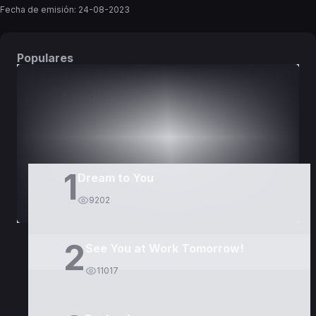
Fecha de emisión:
24-08-2023
Populares
DORAMAS
PELÍCULAS
1
Dream to You
9202
2
See You at Work Tomorrow!
11017