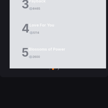
3
Payback
8465
4
Love For You
5114
5
Blossoms of Power
2600