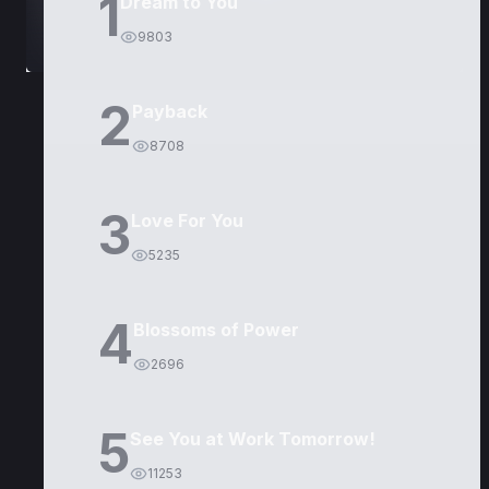
1
Dream to You
9803
2
Payback
8708
3
Love For You
5235
4
Blossoms of Power
2696
5
See You at Work Tomorrow!
11253