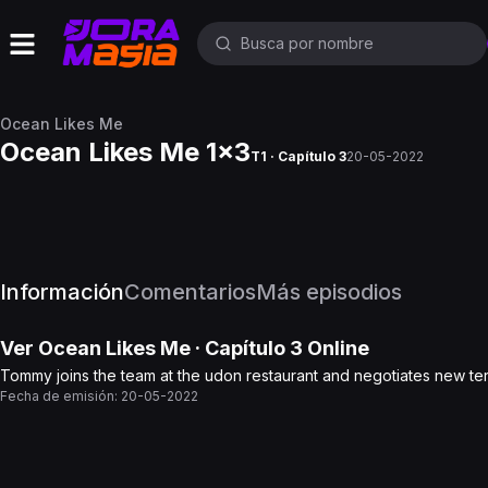
Ocean Likes Me
Ocean Likes Me 1x3
T1 · Capítulo 3
20-05-2022
Información
Comentarios
Más episodios
Ver
Ocean Likes Me
· Capítulo
3
Online
Tommy joins the team at the udon restaurant and negotiates new te
Fecha de emisión:
20-05-2022