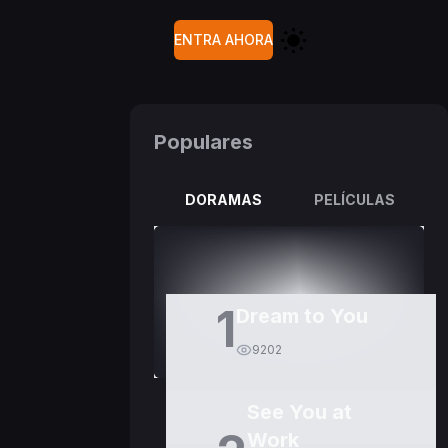
ENTRA AHORA
Populares
DORAMAS
PELÍCULAS
1
Dream to You
9202
See You at
Work