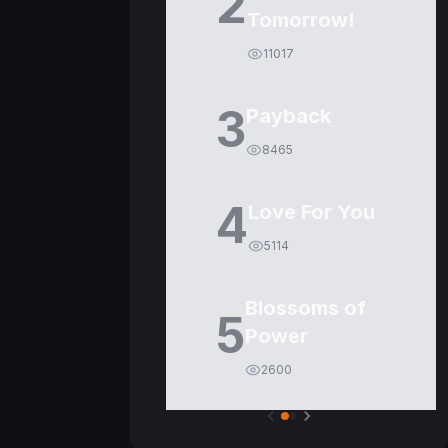
2
Tomorrow!
11017
3
Payback
8465
4
Love For You
5114
Blossoms of
5
Power
2600