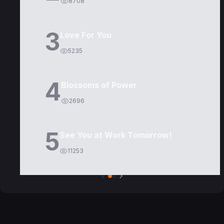
8708
3
Love For You
5235
4
Blossoms of Power
2696
5
See You at Work Tomorrow!
11253