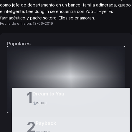
como jefe de departamento en un banco, familia adinerada, guapo
e inteligente. Lee Jung In se encuentra con Yoo Ji Hye. Es
farmacéutico y padre soltero. Ellos se enamoran.
Fecha de emisión:
13-06-2019
Populares
DORAMAS
PELÍCULAS
1
Dream to You
9803
2
Payback