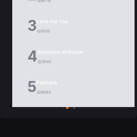
8719
3
Love For You
5010
4
Blossoms of Power
2542
5
Payback
8263