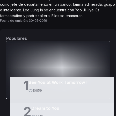
como jefe de departamento en un banco, familia adinerada, guapo
e inteligente. Lee Jung In se encuentra con Yoo Ji Hye. Es
farmacéutico y padre soltero. Ellos se enamoran.
Fecha de emisión:
30-05-2019
Populares
DORAMAS
PELÍCULAS
1
See You at Work Tomorrow!
10859
2
Dream to You