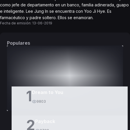
como jefe de departamento en un banco, familia adinerada, guapo
e inteligente. Lee Jung In se encuentra con Yoo Ji Hye. Es
farmacéutico y padre soltero. Ellos se enamoran.
Fecha de emisión:
13-06-2019
Populares
DORAMAS
PELÍCULAS
1
Dream to You
9803
2
Payback