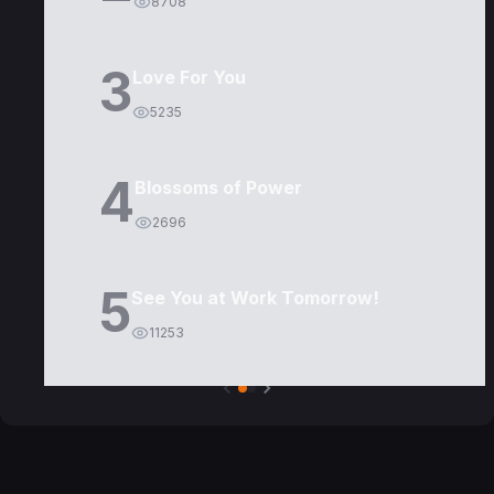
8708
3
Love For You
5235
4
Blossoms of Power
2696
5
See You at Work Tomorrow!
11253