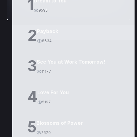
1
Dream to You
9595
2
Payback
8634
3
See You at Work Tomorrow!
11177
4
Love For You
5197
5
Blossoms of Power
2670