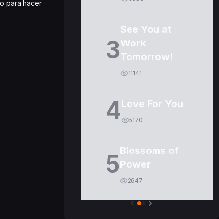
ro para hacer
See You at
3
Work
Tomorrow!
11141
4
Love For You
5170
Blossoms of
5
Power
2647