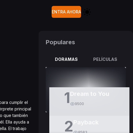
ENTRA AHORA
Populares
DORAMAS
PELÍCULAS
1
Dream to You
para cumplir el
9500
rprete principal
lo que también
2
Payback
l. Ella ayuda a
la. El trabajo
8583