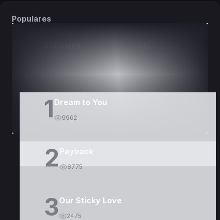
Populares
DORAMAS
PELÍCULAS
1
Dream to You
9962
2
Payback
8775
3
Our Sticky Love
2475