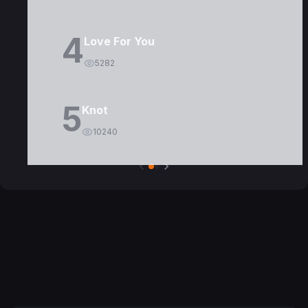
4
Love For You
5282
5
Knot
10240