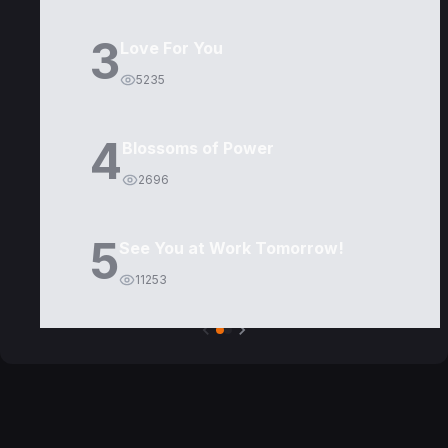
3
Love For You
5235
4
Blossoms of Power
2696
5
See You at Work Tomorrow!
11253