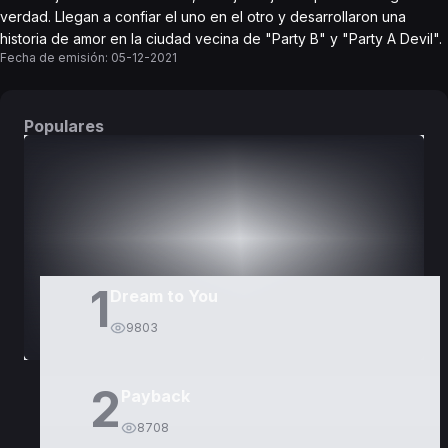
verdad. Llegan a confiar el uno en el otro y desarrollaron una
historia de amor en la ciudad vecina de "Party B" y "Party A Devil".
Fecha de emisión:
05-12-2021
Populares
DORAMAS
PELÍCULAS
1
Dream to You
9803
2
Payback
8708