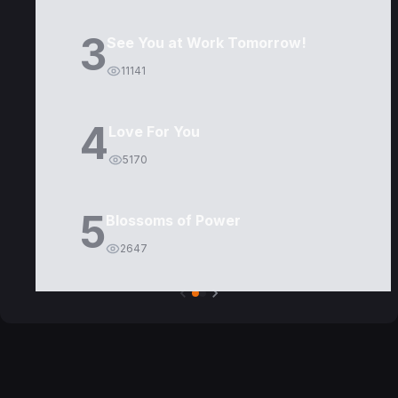
3
See You at Work Tomorrow!
11141
4
Love For You
5170
5
Blossoms of Power
2647