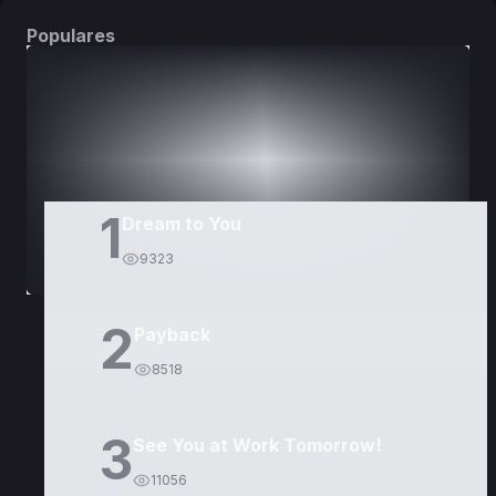
Populares
DORAMAS
PELÍCULAS
1
Dream to You
9323
2
Payback
8518
3
See You at Work Tomorrow!
11056