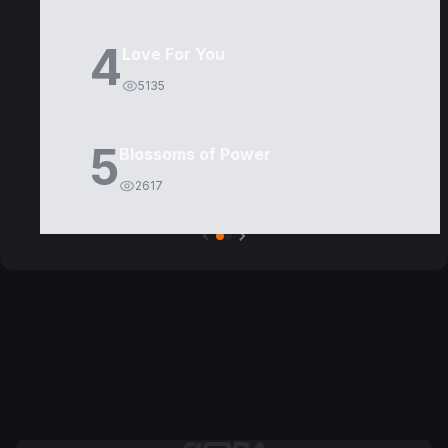
4
Love For You
5135
5
Blossoms of Power
2617