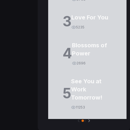
3
Love For You
5235
Blossoms of
4
Power
2696
See You at
5
Work
Tomorrow!
11253