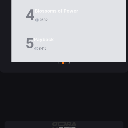
4
Blossoms of Power
2582
5
Payback
8415