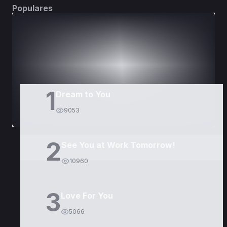
Populares
DORAMAS
PELÍCULAS
1
Dream to You
9053
2
See You at Work Tomorrow!
10960
3
Love For You
5066