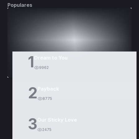
Populares
DORAMAS
PELÍCULAS
1
Dream to You
9962
2
Payback
8775
3
Our Sticky Love
2475