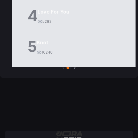
4
Love For You
5282
5
Knot
10240