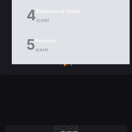
4
Blossoms of Power
2582
5
Payback
8415