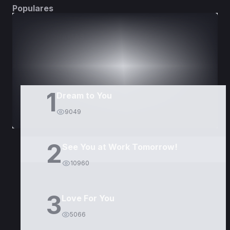
Populares
DORAMAS
PELÍCULAS
1
Dream to You
9049
2
See You at Work Tomorrow!
10960
3
Love For You
5066