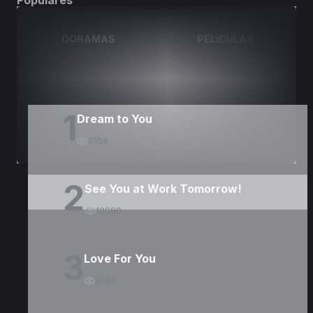
Populares
DORAMAS
PELÍCULAS
1
Dream to You
9108
2
See You at Work Tomorrow!
10980
3
Love For You
5080