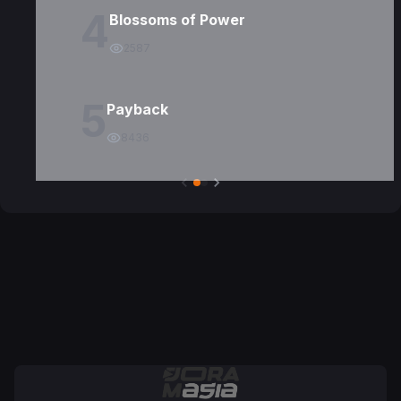
4
Blossoms of Power
2587
5
Payback
8436