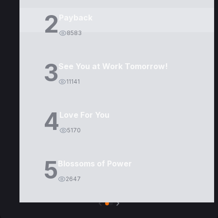
2
Payback
8583
3
See You at Work Tomorrow!
11141
4
Love For You
5170
5
Blossoms of Power
2647